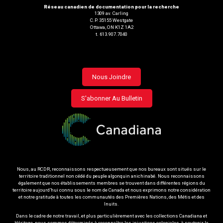
Réseau canadien de documentation pour la recherche
1309 av. Carling
C.P. 35155 Westgate
Ottawa, ON K1Z 1A2
t. 613.907.7040
Footer
Nous Joindre
menu
S'abonner Au Bulletin
Nous, au RCDR, reconnaissons respectueusement que nos bureaux sont situés sur le
territoire traditionnel non cédé du peuple algonquin anichinabé. Nous reconnaissons
également que nos établissements membres se trouvent dans différentes régions du
territoire aujourd’hui connu sous le nom de Canada et nous exprimons notre considération
et notre gratitude à toutes les communautés des Premières Nations, des Métis et des
Inuits.
Dans le cadre de notre travail, et plus particulièrement avec les collections Canadiana et
Héritage, nous sommes déterminés à reconnaître les injustices coloniales, à soutenir la