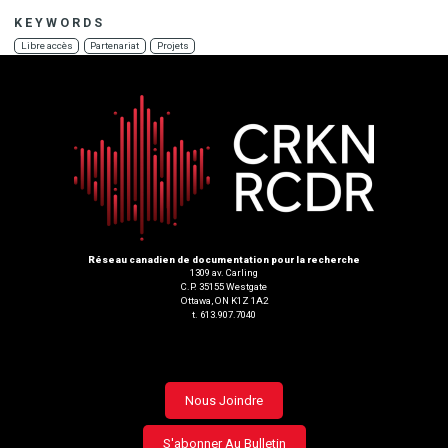
KEYWORDS
Libre accès
Partenariat
Projets
Réseau canadien de documentation pour la recherche
1309 av. Carling
C.P. 35155 Westgate
Ottawa, ON K1Z 1A2
t. 613.907.7040
Footer
Nous Joindre
menu
S'abonner Au Bulletin