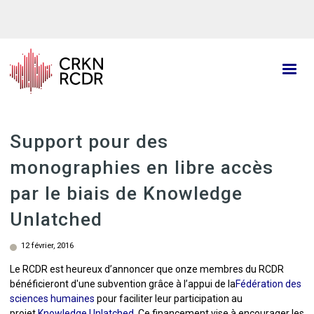
Aller
au
contenu
principal
Support pour des
monographies en libre accès
par le biais de Knowledge
Unlatched
12 février, 2016
Le RCDR est heureux d’annoncer que onze membres du RCDR
bénéficieront d'une subvention grâce à l’appui de la
Fédération des
sciences humaines
pour faciliter leur participation au
projet
Knowledge Unlatched
. Ce financement vise à encourager les