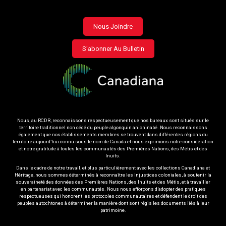
Footer
Nous Joindre
menu
S'abonner Au Bulletin
Nous, au RCDR, reconnaissons respectueusement que nos bureaux sont situés sur le
territoire traditionnel non cédé du peuple algonquin anichinabé. Nous reconnaissons
également que nos établissements membres se trouvent dans différentes régions du
territoire aujourd’hui connu sous le nom de Canada et nous exprimons notre considération
et notre gratitude à toutes les communautés des Premières Nations, des Métis et des
Inuits.
Dans le cadre de notre travail, et plus particulièrement avec les collections Canadiana et
Héritage, nous sommes déterminés à reconnaître les injustices coloniales, à soutenir la
souveraineté des données des Premières Nations, des Inuits et des Métis, et à travailler
en partenariat avec les communautés. Nous nous efforçons d’adopter des pratiques
respectueuses qui honorent les protocoles communautaires et défendent le droit des
peuples autochtones à déterminer la manière dont sont régis les documents liés à leur
patrimoine.