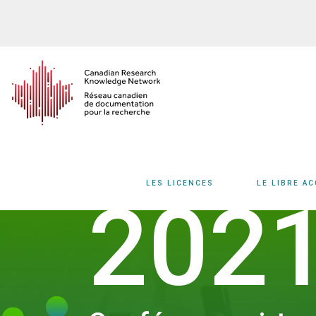
Aller
au
contenu
principal
LES LICENCES
LE LIBRE A
202