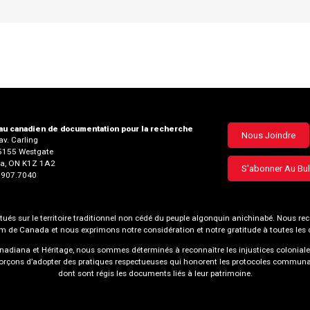
u canadien de documentation pour la recherche
Footer
Nous Joindre
v. Carling
35155 Westgate
menu
a, ON K1Z 1A2
S'abonner Au Bul
3.907.7040
és sur le territoire traditionnel non cédé du peuple algonquin anichinabé. Nous
nom de Canada et nous exprimons notre considération et notre gratitude à toutes le
 Canadiana et Héritage, nous sommes déterminés à reconnaître les injustices coloniale
forçons d’adopter des pratiques respectueuses qui honorent les protocoles communa
dont sont régis les documents liés à leur patrimoine.