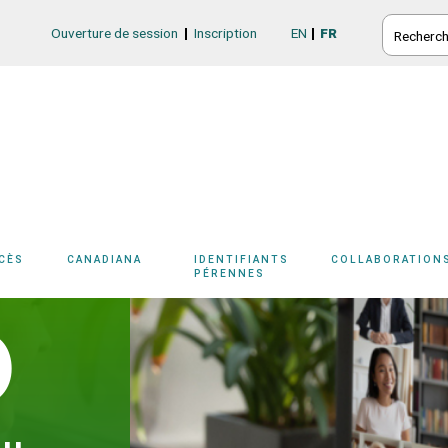
RECHERC
Ouverture de session
Inscription
EN
FR
Login/Register
CCÈS
CANADIANA
IDENTIFIANTS
COLLABORATION
6
PÉRENNES