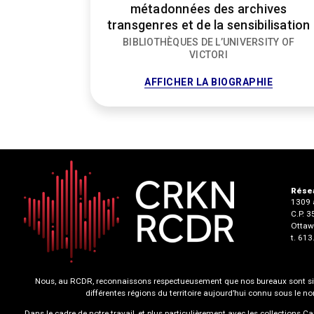
métadonnées des archives
transgenres et de la sensibilisation
BIBLIOTHÈQUES DE L’UNIVERSITY OF
VICTORI
FOR
AFFICHER LA BIOGRAPHIE
MICHAE
RADMA
Résea
1309 a
C.P. 
Ottaw
t. 61
Nous, au RCDR, reconnaissons respectueusement que nos bureaux sont situ
différentes régions du territoire aujourd’hui connu sous le 
Dans le cadre de notre travail, et plus particulièrement avec les collections