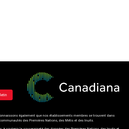
letin
 reconnaissons également que nos établissements membres se trouvent dans
s communautés des Premières Nations, des Métis et des Inuits.
s, à soutenir la souveraineté des données des Premières Nations, des Inuits et