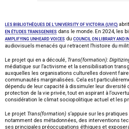
abri
LES BIBLIOTHÈQUES DE L’UNIVERSITY OF VICTORIA (UVIC)
dans le monde. En 2024, les bi
EN ÉTUDES TRANSGENRES
du
AMPLIFYING UNHEARD VOICES
COUNCIL ON LIBRARY AND I
audiovisuels menacés qui retracent l’histoire du mi
Le projet qui en a découlé,
Trans(formation): Digitizi
médiatique sur l’activisme et la sensibilisation trans
auxquelles les organisations culturelles doivent fai
communautés marginalisées. Cela est particulièrement
dépendu de leur capacité à dissimuler leur diversité 
protection de la vie privée, tout en aspirant à l’ouve
considération le climat sociopolitique actuel et les 
Le projet
Trans(formation)
s’appuie sur les pratique
notamment des métadonnées, des interventions techniq
ses principales préoccupations éthiques et exposera