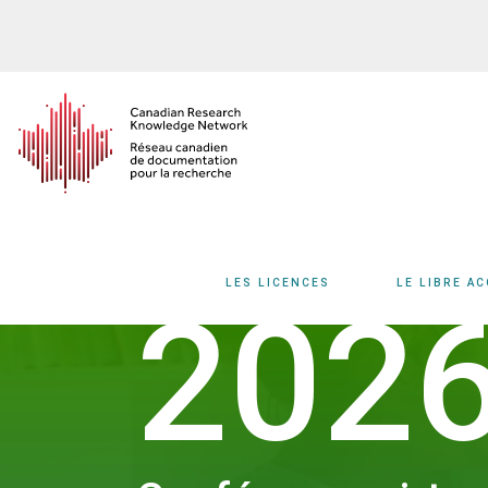
Aller
au
contenu
principal
LES LICENCES
LE LIBRE A
202