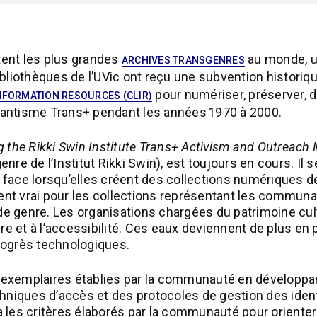
tent les plus grandes
au monde, un
ARCHIVES TRANSGENRES
bliothèques de l’UVic ont reçu une subvention historiq
pour numériser, préserver, 
NFORMATION RESOURCES (CLIR)
litantisme Trans+ pendant les années 1970 à 2000.
ng the Rikki Swin Institute Trans+ Activism and Outreach 
genre de l’Institut Rikki Swin), est toujours en cours. I
re face lorsqu’elles créent des collections numériques
 vrai pour les collections représentant les communautés
de genre. Les organisations chargées du patrimoine cult
rture et à l’accessibilité. Ces eaux deviennent de plus 
progrès technologiques.
s exemplaires établies par la communauté en développan
ues d’accès et des protocoles de gestion des identités
 les critères élaborés par la communauté pour orienter