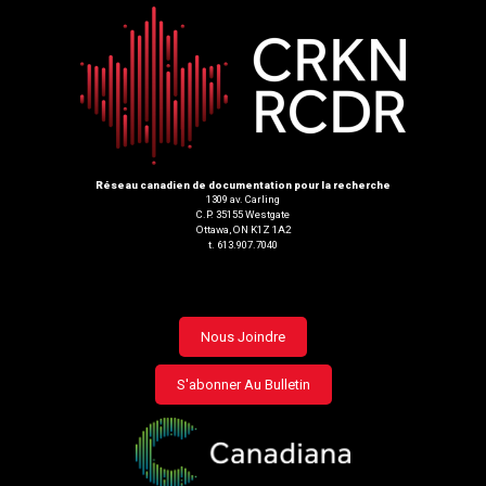
Réseau canadien de documentation pour la recherche
1309 av. Carling
C.P. 35155 Westgate
Ottawa, ON K1Z 1A2
t. 613.907.7040
Footer
Nous Joindre
menu
S'abonner Au Bulletin