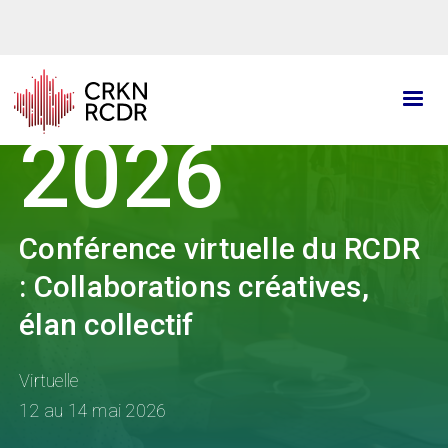
Aller
au
contenu
principal
2026
Conférence virtuelle du RCDR
: Collaborations créatives,
élan collectif
Virtuelle
12 au 14 mai 2026