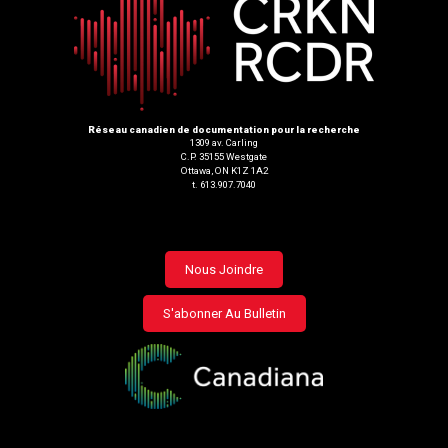
Réseau canadien de documentation pour la recherche
1309 av. Carling
C.P. 35155 Westgate
Ottawa, ON K1Z 1A2
t. 613.907.7040
Footer
Nous Joindre
menu
S'abonner Au Bulletin