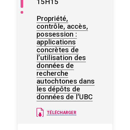
15H15
/
Savoir
libre
Propriété,
contrôle, accès,
possession :
applications
concrètes de
l’utilisation des
données de
recherche
autochtones dans
les dépôts de
données de l’UBC
Document
TÉLÉCHARGER