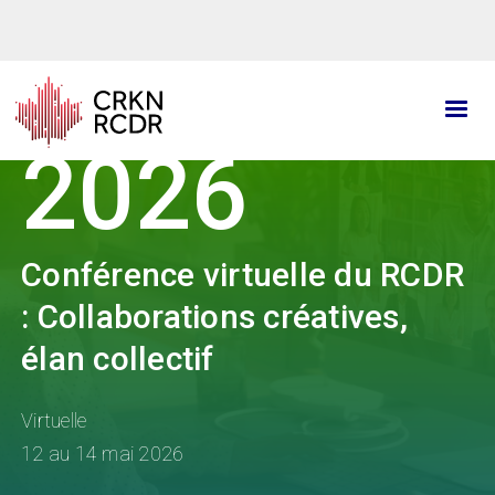
Aller
au
contenu
principal
2026
Conférence virtuelle du RCDR
: Collaborations créatives,
élan collectif
Virtuelle
12 au 14 mai 2026