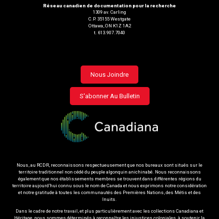
Réseau canadien de documentation pour la recherche
1309 av. Carling
C.P. 35155 Westgate
Ottawa, ON K1Z 1A2
t. 613.907.7040
Footer
Nous Joindre
menu
S'abonner Au Bulletin
Nous, au RCDR, reconnaissons respectueusement que nos bureaux sont situés sur le
territoire traditionnel non cédé du peuple algonquin anichinabé. Nous reconnaissons
également que nos établissements membres se trouvent dans différentes régions du
territoire aujourd’hui connu sous le nom de Canada et nous exprimons notre considération
et notre gratitude à toutes les communautés des Premières Nations, des Métis et des
Inuits.
Dans le cadre de notre travail, et plus particulièrement avec les collections Canadiana et
Héritage, nous sommes déterminés à reconnaître les injustices coloniales, à soutenir la