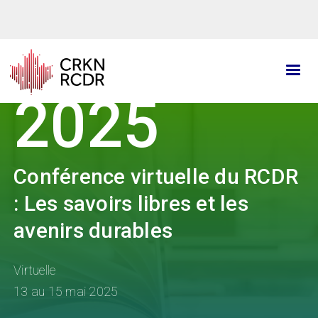
Aller
au
contenu
principal
2025
Conférence virtuelle du RCDR
: Les savoirs libres et les
avenirs durables
Virtuelle
13 au 15 mai 2025