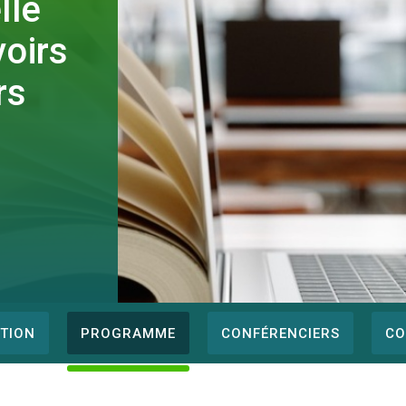
lle
oirs
rs
PTION
PROGRAMME
CONFÉRENCIERS
CO