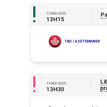
Pause
13 MAI 2025
P
13H15
TBD / À DÉTERMINER
Libre
Li
13 MAI 2025
accès
pr
13H30
/
Savoir
libre