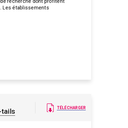
s de recherche dont profitent
te. Les établissements
Document
TÉLÉCHARGER
-tails