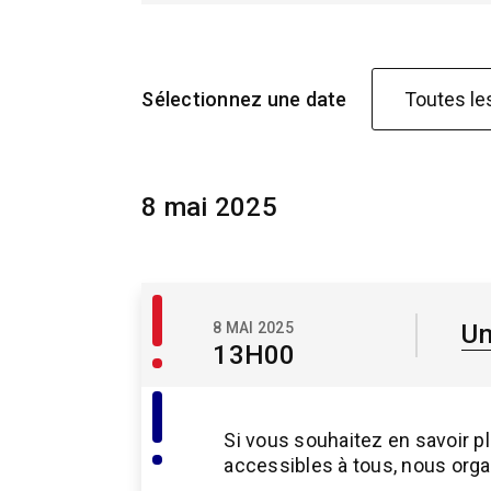
Sélectionnez une date
8 mai 2025
Accueil
8 MAI 2025
Un
/
13H00
Conclusion
Activités
des
Si vous souhaitez en savoir p
membres
accessibles à tous, nous org