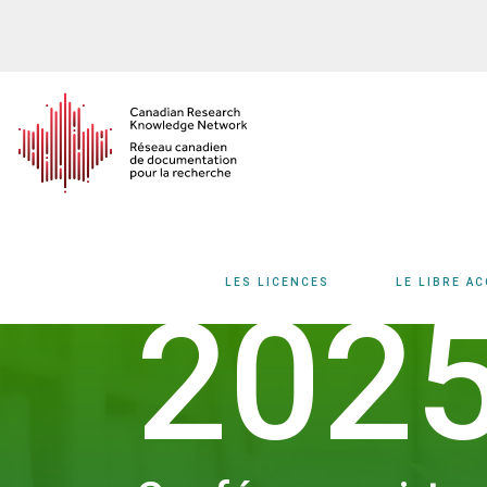
Aller
au
contenu
principal
LES LICENCES
LE LIBRE A
202