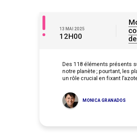
Libre
Mo
accès
13 MAI 2025
co
/
12H00
de
Savoir
libre
Des 118 éléments présents sur l
notre planète ; pourtant, les 
un rôle crucial en fixant l’az
MONICA GRANADOS