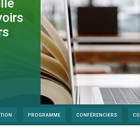
lle
oirs
rs
PTION
PROGRAMME
CONFÉRENCIERS
CO