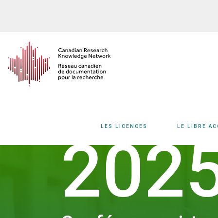
Aller
au
contenu
principal
LES LICENCES
LE LIBRE A
202