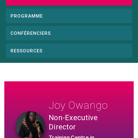
Conference
menu
PROGRAMME
CONFÉRENCIERS
RESSOURCES
Joy Owango
Non-Executive
Director
Training Centre in