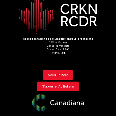
Réseau canadien de documentation pour la recherche
1309 av. Carling
C.P. 35155 Westgate
Ottawa, ON K1Z 1A2
t. 613.907.7040
Footer
Nous Joindre
menu
S'abonner Au Bulletin