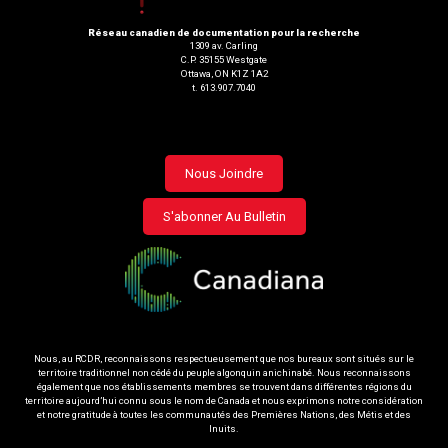
Réseau canadien de documentation pour la recherche
1309 av. Carling
C.P. 35155 Westgate
Ottawa, ON K1Z 1A2
t. 613.907.7040
Footer
Nous Joindre
menu
S'abonner Au Bulletin
Nous, au RCDR, reconnaissons respectueusement que nos bureaux sont situés sur le
territoire traditionnel non cédé du peuple algonquin anichinabé. Nous reconnaissons
également que nos établissements membres se trouvent dans différentes régions du
territoire aujourd’hui connu sous le nom de Canada et nous exprimons notre considération
et notre gratitude à toutes les communautés des Premières Nations, des Métis et des
Inuits.