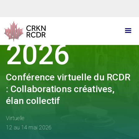
Aller
au
contenu
principal
2026
Conférence virtuelle du RCDR
: Collaborations créatives,
élan collectif
Virtuelle
12 au 14 mai 2026