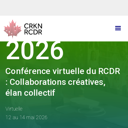
Aller
au
contenu
principal
2026
Conférence virtuelle du RCDR
: Collaborations créatives,
élan collectif
Virtuelle
12 au 14 mai 2026