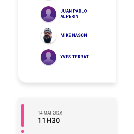
JUAN PABLO
ALPERIN
MIKE NASON
YVES TERRAT
Libre
14 MAI 2026
accès
11H30
/
Savoir