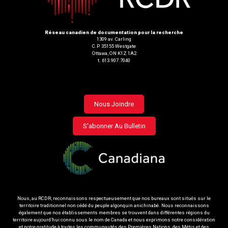
Réseau canadien de documentation pour la recherche
1309 av. Carling
C.P. 35155 Westgate
Ottawa, ON K1Z 1A2
t. 613.907.7040
Footer
Nous Joindre
menu
S'abonner Au Bulletin
Nous, au RCDR, reconnaissons respectueusement que nos bureaux sont situés sur le
territoire traditionnel non cédé du peuple algonquin anichinabé. Nous reconnaissons
également que nos établissements membres se trouvent dans différentes régions du
territoire aujourd’hui connu sous le nom de Canada et nous exprimons notre considération
et notre gratitude à toutes les communautés des Premières Nations, des Métis et des