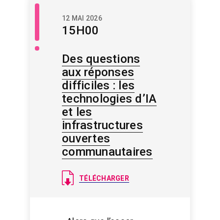
Libre
12 MAI 2026
accès
15H00
/
Savoir
libre
Des questions
aux réponses
difficiles : les
technologies d’IA
et les
infrastructures
ouvertes
communautaires
Document
TÉLÉCHARGER