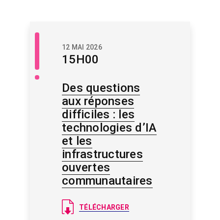
Libre
12 MAI 2026
accès
15H00
/
Savoir
libre
Des questions
aux réponses
difficiles : les
technologies d’IA
et les
infrastructures
ouvertes
communautaires
Document
TÉLÉCHARGER