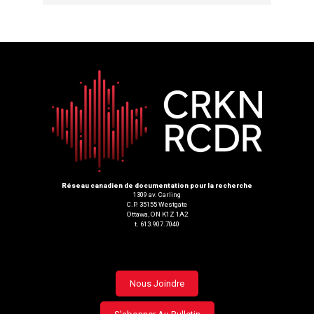
Réseau canadien de documentation pour la recherche
1309 av. Carling
C.P. 35155 Westgate
Ottawa, ON K1Z 1A2
t. 613.907.7040
Footer
Nous Joindre
menu