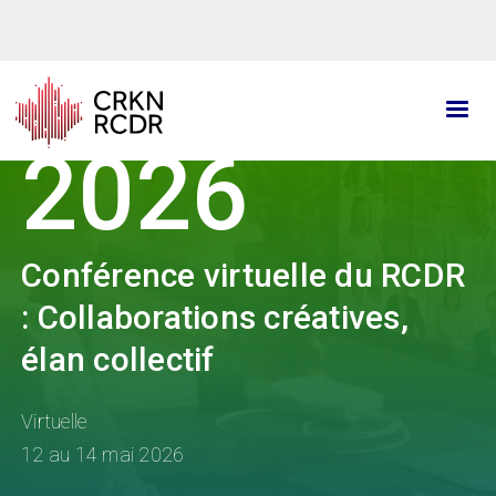
Aller
au
contenu
principal
2026
Conférence virtuelle du RCDR
: Collaborations créatives,
élan collectif
Virtuelle
12 au 14 mai 2026