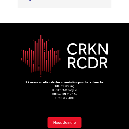
Réseau canadien de documentation pour la recherche
1309 av. Carling
C.P. 35155 Westgate
Ottawa, ON K1Z 1A2
t. 613.907.7040
Footer
Nous Joindre