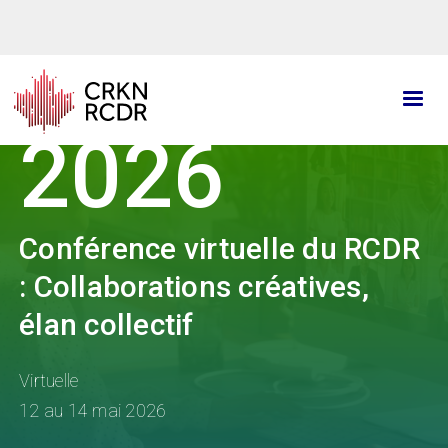
Aller
au
contenu
principal
2026
Conférence virtuelle du RCDR
: Collaborations créatives,
élan collectif
Virtuelle
12 au 14 mai 2026