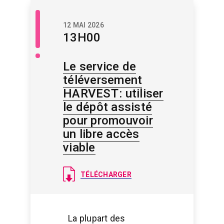
Libre
12 MAI 2026
accès
13H00
/
Savoir
libre
Le service de
téléversement
HARVEST : utiliser
le dépôt assisté
pour promouvoir
un libre accès
viable
Document
TÉLÉCHARGER
La plupart des