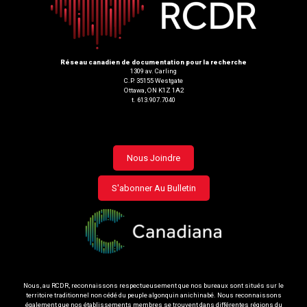
Réseau canadien de documentation pour la recherche
1309 av. Carling
C.P. 35155 Westgate
Ottawa, ON K1Z 1A2
t. 613.907.7040
Footer
Nous Joindre
menu
S'abonner Au Bulletin
Nous, au RCDR, reconnaissons respectueusement que nos bureaux sont situés sur le
territoire traditionnel non cédé du peuple algonquin anichinabé. Nous reconnaissons
également que nos établissements membres se trouvent dans différentes régions du