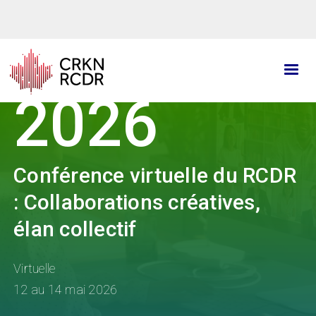
Aller
au
contenu
principal
2026
Conférence virtuelle du RCDR
: Collaborations créatives,
élan collectif
Virtuelle
12 au 14 mai 2026