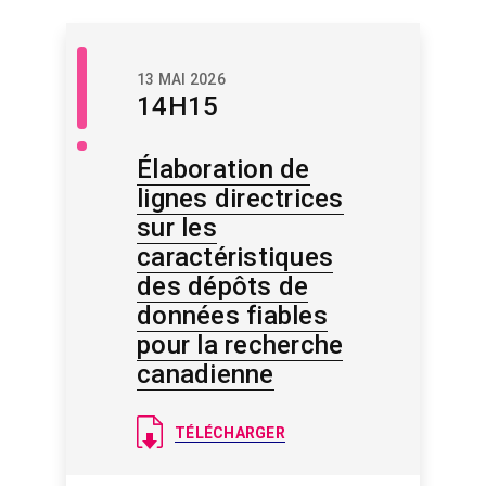
Libre
13 MAI 2026
accès
14H15
/
Savoir
libre
Élaboration de
lignes directrices
sur les
caractéristiques
des dépôts de
données fiables
pour la recherche
canadienne
Document
TÉLÉCHARGER