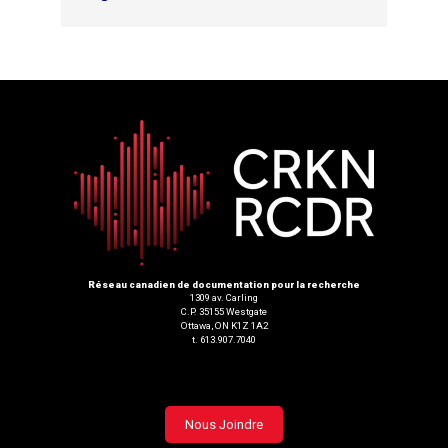
Réseau canadien de documentation pour la recherche
1309 av. Carling
C.P. 35155 Westgate
Ottawa, ON K1Z 1A2
t. 613.907.7040
Footer
Nous Joindre