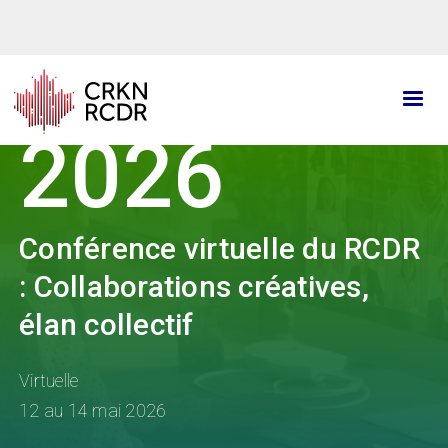
Aller
au
contenu
principal
2026
Conférence virtuelle du RCDR
: Collaborations créatives,
élan collectif
Virtuelle
12 au 14 mai 2026