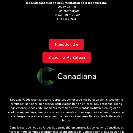
Réseau canadien de documentation pour la recherche
1309 av. Carling
C.P. 35155 Westgate
Ottawa, ON K1Z 1A2
t. 613.907.7040
Footer
Nous Joindre
menu
S'abonner Au Bulletin
Nous, au RCDR, reconnaissons respectueusement que nos bureaux sont situés sur le
territoire traditionnel non cédé du peuple algonquin anichinabé. Nous reconnaissons
également que nos établissements membres se trouvent dans différentes régions du
territoire aujourd’hui connu sous le nom de Canada et nous exprimons notre considération
et notre gratitude à toutes les communautés des Premières Nations, des Métis et des
Inuits.
Dans le cadre de notre travail, et plus particulièrement avec les collections Canadiana et
Héritage, nous sommes déterminés à reconnaître les injustices coloniales, à soutenir la