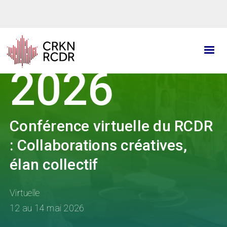
Aller
au
contenu
principal
2026
Conférence virtuelle du RCDR
: Collaborations créatives,
élan collectif
Virtuelle
12 au 14 mai 2026